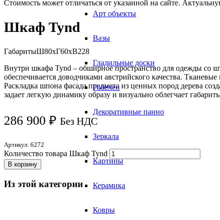
Стоимость может отличаться от указанной на сайте. Актуальн
Арт объекты
Шкаф Tynd
Вазы
Габариты
Ш80хГ60хВ228
Гладильные доски
Внутри шкафа Tynd – обширное пространство для одежды со ш
обеспечивается доводчиками австрийского качества. Тканевые
Раскладка шпона фасада предмета из ценных пород дерева созд
Гобелен
задает легкую динамику образу и визуально облегчает габарит
Декоративные панно
286 900
₽
Без НДС
Зеркала
Артикул:
6272
Количество товара Шкаф Tynd
Картины
В корзину
Из этой категории
Керамика
Ковры