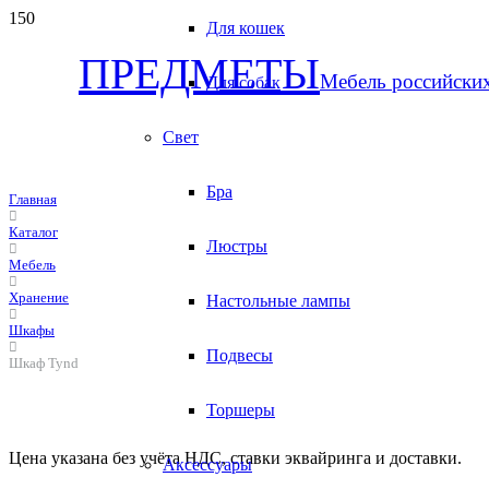
Для кошек
ПРЕДМЕТЫ
Мебель российски
Для собак
Свет
Бра
Главная
Каталог
Люстры
Мебель
Хранение
Настольные лампы
Шкафы
Подвесы
Шкаф Tynd
Торшеры
Цена указана без учёта НДС, ставки эквайринга и доставки.
Аксессуары