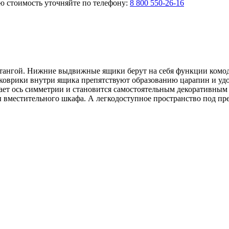
ую стоимость уточняйте по телефону:
8 800 550-26-16
тангой. Нижние выдвижные ящики берут на себя функции комод
 коврики внутри ящика препятствуют образованию царапин и уд
ает ось симметрии и становится самостоятельным декоративным 
ы вместительного шкафа. А легкодоступное пространство под пре