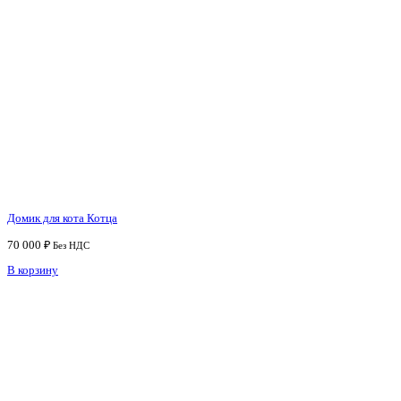
Домик для кота Котца
70 000
₽
Без НДС
В корзину