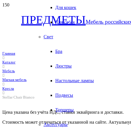
Для кошек
ПРЕДМЕТЫ
Мебель российски
Для собак
Свет
Бра
Главная
Каталог
Люстры
Мебель
Мягкая мебель
Настольные лампы
Кресла
Подвесы
Stellar Chair Bianco
Торшеры
Цена указана без учёта НДС, ставки эквайринга и доставки.
Стоимость может отличаться от указанной на сайте. Актуальн
Аксессуары