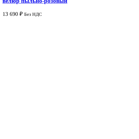
велюр пыльно-розовый
13 690
₽
Без НДС