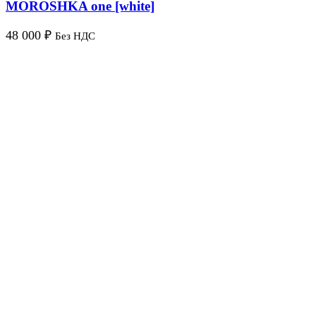
MOROSHKA one [white]
48 000
₽
Без НДС