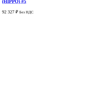
(HIPPO) #5
92 327
₽
Без НДС