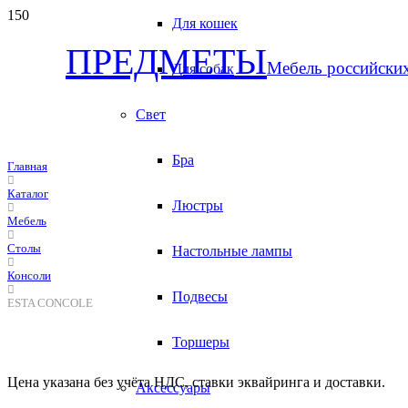
Для кошек
ПРЕДМЕТЫ
Мебель российски
Для собак
Свет
Бра
Главная
Каталог
Люстры
Мебель
Столы
Настольные лампы
Консоли
Подвесы
ESTA CONCOLE
Торшеры
Цена указана без учёта НДС, ставки эквайринга и доставки.
Аксессуары