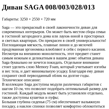
Диван SAGA 008/003/028/013
Габариты:
3250 × 2550 × 720 мм
Saga — это прекрасный в своей лаконичности диван для
современных интерьеров. Он может быть местом сбора семьи
в гостиной загородного дома или лаунж-зоной в просторных
и светлых квартирах. Он прекрасен в своей универсальности!
Поглощающая мягкость, плавные линии и до мелочей
продуманная эргономика влюбляют в себя с первого касания.
Несмотря на внешнюю монолитность, этот предмет станет
самым нежным и деликатным в вашем доме: объятия дивана
Saga буквально не хочется покидать. Отдельное внимание
стоит уделить слою Memory Foam, который учитывает изгибы
и вес тела, и дает минимальную усадку. Благодаря ему диван
сохранит свой первозданный облик на долгие годы.
Техническое описание:
В коллекции Saga доступны модули различных габаритов с
шагом 10 см, что позволит подобрать оптимальный размер для
гостиной. Каждый модуль может быть установлен отдельно,
также доступны кушетки и пуфы;
Большая глубина сиденья (75 см) обеспечивает вальяжную
посадку, а наклон спинки позволяет комфортно облокотиться