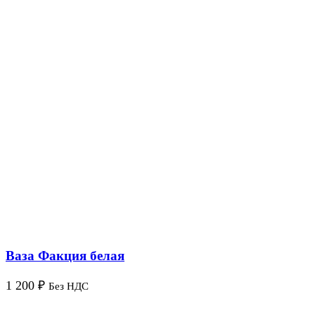
Ваза Факция белая
1 200
₽
Без НДС