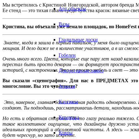
Мы встретились с Кристиной Новгородской, автором бренда М
Арт объекты
Ее стенд — это тихая гавань среди буйства красок: вязаные св
Вазы
Кристина, вы объехали уже немало площадок, но HomeFest 
Гладильные доски
Знаете, когда я зашла в первый павильон, у меня было ощуще
мощная. И дело даже не в количестве участников, а в их смело
Гобелен
Очень много всего. Цвета, которые еще пару лет назад казал
перестал быть просто декором — он формирует пространство
историей, с настроением. Это не просто мебель и свет — это
Декоративные панно
Вы сказали «сценография». Для нас в ПРЕДМЕТАХ это в
многословие. Вы это чувствуете?
Зеркала
Картины
Это, наверное, главная боль и главная радость одновременн
создают. Ты подходишь, рассматриваешь детали, находишь но
Керамика
Но есть и обратная сторона. Где-то глазу реально тяжело. 
такое коллективное ощущение, что дизайнеры дружно уста
идеальных пропорций и абсолютной чистоты. А здесь — эскап
Ковры
будет чересчур, но зато искренне.