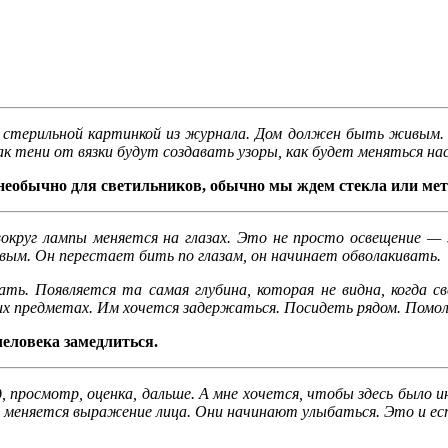
стерильной картинкой из журнала. Дом должен быть живым. А
ак тени от вязки будут создавать узоры, как будет меняться на
 необычно для светильников, обычно мы ждем стекла или м
округ лампы меняется на глазах. Это не просто освещение — 
вым. Он перестает бить по глазам, он начинает обволакивать.
ать. Появляется та самая глубина, которая не видна, когда 
них предметах. Им хочется задержаться. Посидеть рядом. Помо
человека замедлиться.
просмотр, оценка, дальше. А мне хочется, чтобы здесь было ин
них меняется выражение лица. Они начинают улыбаться. Это и е