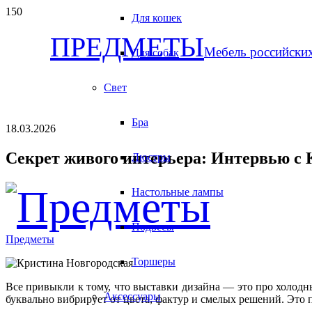
Для кошек
ПРЕДМЕТЫ
Мебель российски
Для собак
Свет
Бра
18.03.2026
Секрет живого интерьера: Интервью с
Люстры
Настольные лампы
Подвесы
Предметы
Торшеры
Все привыкли к тому, что выставки дизайна — это про холодн
Аксессуары
буквально вибрирует от цвета, фактур и смелых решений. Это 