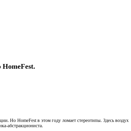
 HomeFest.
ии. Но HomeFest в этом году ломает стереотипы. Здесь воздух
ика-абстракциониста.