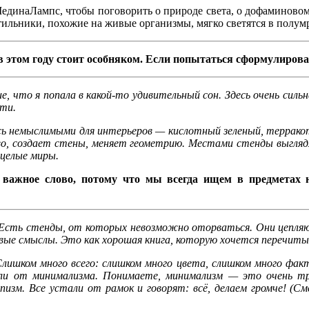
единаЛампс, чтобы поговорить о природе света, о дофаминовом 
етильники, похожие на живые организмы, мягко светятся в полум
в этом году стоит особняком. Если попытаться сформулиров
ние, что я попала в какой-то удивительный сон. Здесь очень си
сти.
ись немыслимыми для интерьеров — кислотный зеленый, террако
, создает стены, меняет геометрию. Местами стенды выглядят
 целые миры.
ажное слово, потому что мы всегда ищем в предметах на
о. Есть стенды, от которых невозможно оторваться. Они цепля
вые смыслы. Это как хорошая книга, которую хочется перечиты
Слишком много всего: слишком много цвета, слишком много фак
ли от минимализма. Понимаете, минимализм — это очень т
изм. Все устали от рамок и говорят: всё, делаем громче! (См