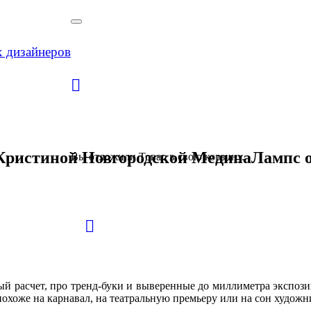
х дизайнеров
 Кристиной Новгородской МединаЛампс о
Вы отложили
Товар
в свою корзину.
ый расчет, про тренд-буки и выверенные до миллиметра экспозиц
похоже на карнавал, на театральную премьеру или на сон художн