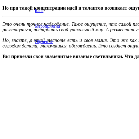
Но при такой концентрации идей и талантов возникает ощущ
Блог
Это очень точное наблюдение. Такое ощущение, что самой пло
Мероприятия
развернуться, построить свой уникальный мир. А разместиться
Но, знаете, в этой тесноте есть и своя магия. Это же как 
Обучение
взглядом детали, знакомишься, обсуждаешь. Это создает ощу
Вы привезли свои знаменитые вязаные светильники. Что дл