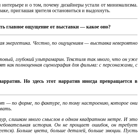
интерьере и о том, почему дизайнеры устали от минимализма.
раке, приглашая зрителя остановиться и выдохнуть.
ать главное ощущение от выставки — какое оно?
льная энергетика. Честно, по ощущениям — выставка невероятно
товый, глубокий ультрамарин. Текстиля так много, что он уже
 как полноценная сценография для фильма: с персонажами, с
рратив. Но здесь этот нарратив иногда превращается в
ют — по форме, по фактуре, по тому настроению, которое они
вать.
тур, слишком много смыслов в одном квадратном метре. И это
ребовательная история. Он не прощает ошибок, он требует
еется). Больше цвета, больше деталей, больше эмоции. Пусть