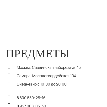
ПОЛЕ (FIELD) Стол
обеденный L Дуб
Ваза CHARM BOTT
Мокка 125 РТ
SMALTATO UP
280 000
₽
Без НДС
ПРЕДМЕТЫ
Москва, Саввинская набережная 15
Самара, Молодогвардейская 104
Ежедневно с 10:00 до 20:00
8 800 550-26-16
8 927 008-05-30