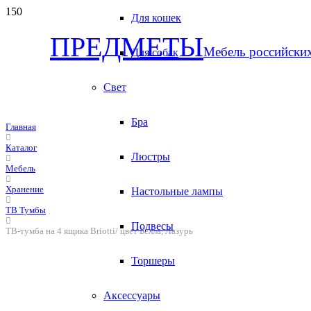
Для кошек
ПРЕДМЕТЫ
Мебель российски
Для собак
Свет
Бра
Главная
Каталог
Люстры
Мебель
Хранение
Настольные лампы
ТВ Тумбы
Подвесы
ТВ-тумба на 4 ящика Briotti/ цвет Белла, Лазурь
Торшеры
Аксессуары