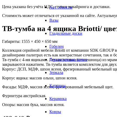
Цена указана без учёта НДС, ставки эквайринга и доставки.
Арт объекты
Стоимость может отличаться от указанной на сайте. Актуальн
Вазы
ТВ-тумба на 4 ящика Briotti/ цве
Гладильные доски
Габариты:
1555 × 450 × 650 мм
Гобелен
Коллекция серийной мебели Briotti от компании SDK GROUP вы
дизайнерами палитрах есть как контрастные сочетания, так и б
Декоративные панно
Тв-тумба с 4-мя ящиками. Глухая вставка (столешница) из мр
закрываются нажатием. Тв-тумба является комплектом для дву
Корпус: ДСП, МДФ, шпон ясеня, фрезерованный мебельный щи
Зеркала
Корпус ящика: массив ольхи, шпон ясеня.
Картины
Фасады: МДФ, массив ясеня, фрезерованный мебельный щит.
Фурнитура австрийская.
Керамика
Опоры: массив бука, массив ясеня.
Ковры