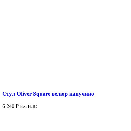
Стул Oliver Square велюр капучино
6 240
₽
Без НДС