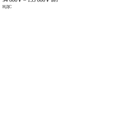
94 000
₽
–
153 000
₽
Без
НДС