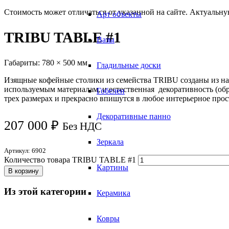
Стоимость может отличаться от указанной на сайте. Актуальн
Арт объекты
TRIBU TABLE #1
Вазы
Габариты:
780 × 500 мм
Гладильные доски
Изящные кофейные столики из семейства TRIBU созданы из нат
используемым материалам, и естественная декоративность (о
Гобелен
трех размерах и прекрасно впишутся в любое интерьерное прос
Декоративные панно
207 000
₽
Без НДС
Зеркала
Артикул:
6902
Количество товара TRIBU TABLE #1
Картины
В корзину
Из этой категории
Керамика
Ковры