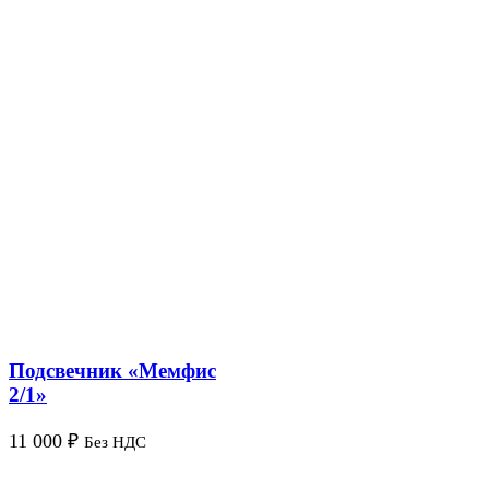
Подсвечник «Мемфис
2/1»
11 000
₽
Без НДС