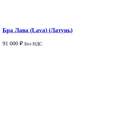
Бра Лава (Lava) (Латунь)
91 000
₽
Без НДС