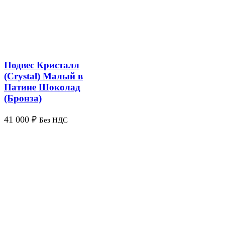
Подвес Кристалл
(Crystal) Малый в
Патине Шоколад
(Бронза)
41 000
₽
Без НДС