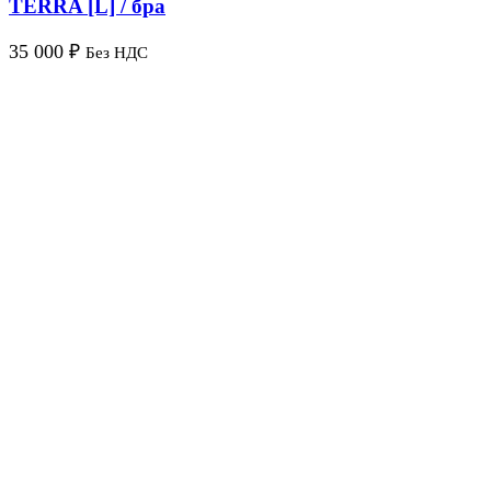
TERRA [L] / бра
35 000
₽
Без НДС