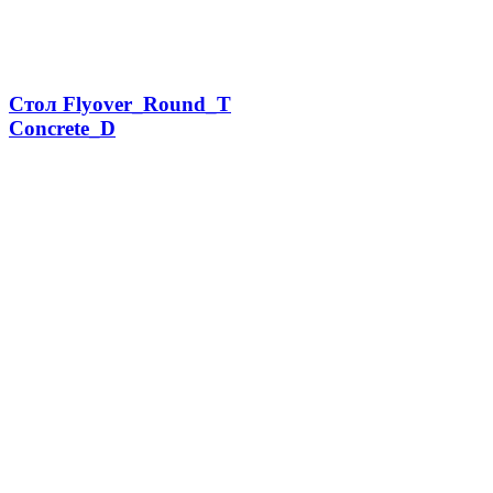
Стол Flyover_Round_T
Concrete_D