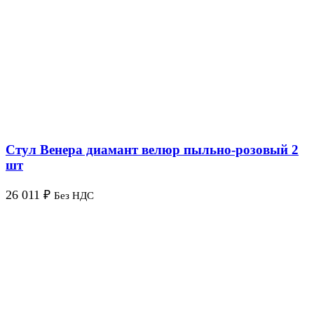
Стул Венера диамант велюр пыльно-розовый 2
шт
26 011
₽
Без НДС