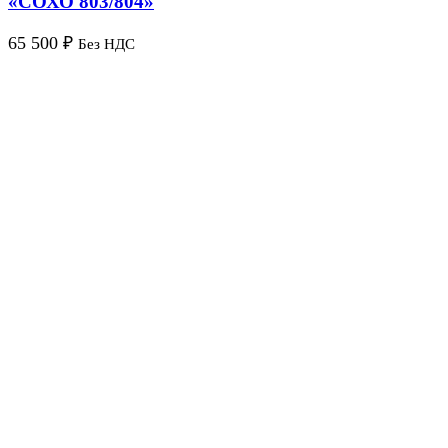
«СОХО 803/804»
65 500
₽
Без НДС