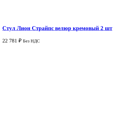
Стул Лион Страйпс велюр кремовый 2 шт
22 781
₽
Без НДС