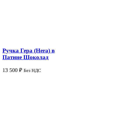
Ручка Гера (Hera) в
Патине Шоколад
13 500
₽
Без НДС