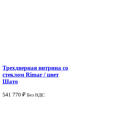
Трехдверная витрина со
стеклом Rimar / цвет
Шато
541 770
₽
Без НДС