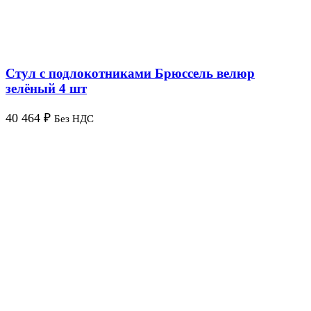
Стул с подлокотниками Брюссель велюр
зелёный 4 шт
40 464
₽
Без НДС