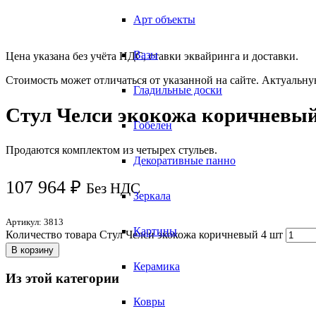
Арт объекты
Вазы
Цена указана без учёта НДС, ставки эквайринга и доставки.
Стоимость может отличаться от указанной на сайте. Актуальн
Гладильные доски
Стул Челси экокожа коричневый
Гобелен
Продаются комплектом из четырех стульев.
Декоративные панно
107 964
₽
Без НДС
Зеркала
Артикул:
3813
Картины
Количество товара Стул Челси экокожа коричневый 4 шт
В корзину
Керамика
Из этой категории
Ковры