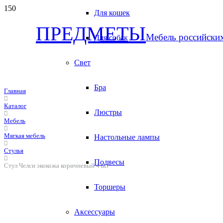
Для кошек
ПРЕДМЕТЫ
Мебель российски
Для собак
Свет
Бра
Главная
Каталог
Люстры
Мебель
Мягкая мебель
Настольные лампы
Стулья
Подвесы
Стул Челси экокожа коричневый 4 шт
Торшеры
Аксессуары