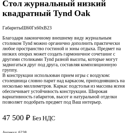
Стол журнальный низкий
квадратный Tynd Oak
Габариты
Ш60Гх60хВ23
Благодаря лаконичному внешнему виду журнальным
столиком Tynd можно органично дополнить практически
любое пространство гостиной и зоны отдыха. Предмет на
низких опорах может создать гармоничное сочетание с
другими столиками Tynd разной высоты, которые могут
задвигаться друг под друга, составляя композиционную
группу.
В конструкции использован прием игры с воздухом:
столешница словно парит над каркасом, приподнявшись на
несколько миллиметров. Каркас подстолья из массива ясеня
обеспечивает устойчивость конструкции. Широкая
вариативность габаритов, высот и натуральной отделки
позволяет подобрать предмет под Ваш интерьер.
47 500
₽
Без НДС
Артикул:
6238