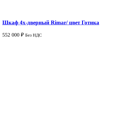
Шкаф 4х-дверный Rimar/ цвет Готика
552 000
₽
Без НДС