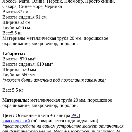
Лосось, Мята, Олива, Персик, Пломбир, Просто синий,
Сахара, Синее море, Черника
Высота
87 см
Высота сиденья:
61 см
Ширина
52 см
Глубина
56 см
Вес:
5,5 кг
Материалы:
металлическая труба 20 мм, порошковое
окрашивание, микровелюр, поролон.
Габариты:
Высота: 870 мм*
Высота сиденья: 610 мм*
Ширина: 520 мм
Глубина: 560 мм
*может быть изменена под пожелания заказчика;
Вес: 5.5 кг
Материалы:
металлическая труба 20 мм, порошковое
окрашивание, микровелюр, поролон.
Цвет:
Основные цвета + палитра
РАЛ
классический
(обговаривается индивидуально).
*цветопередача на вашем устройстве может отличаться
от фактического цвета. Часть изображений является 3d