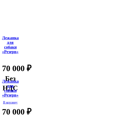
Лежанка
для
собаки
«Резерв»
70 000
₽
Без
Лежанка
для
НДС
собаки
«Резерв»
В корзину
70 000
₽