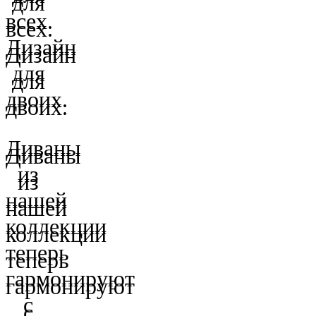
для
всех.
всех.
Дизайн
Дизайн
для
для
двоих.
двоих.
Диваны
Диваны
из
из
нашей
нашей
коллекции
коллекции
теперь
теперь
гармонируют
гармонируют
с
с