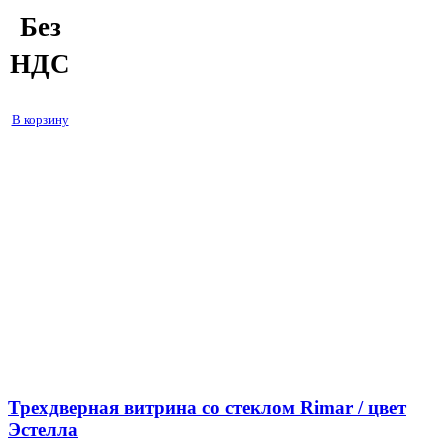
Без
НДС
В корзину
Трехдверная витрина со стеклом Rimar / цвет
Эстелла