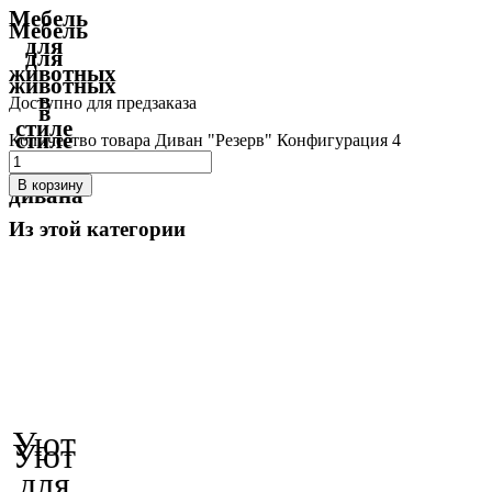
Мебель
Мебель
для
для
животных
животных
в
Доступно для предзаказа
в
стиле
стиле
Количество товара Диван "Резерв" Конфигурация 4
вашего
вашего
дивана
В корзину
дивана
Из этой категории
Уют
Уют
для