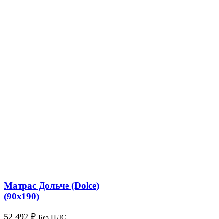
Матрас Дольче (Dolce)
(90х190)
52 492
₽
Без НДС