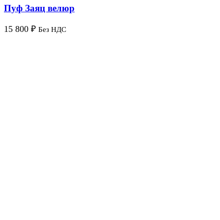
Пуф Заяц велюр
15 800
₽
Без НДС