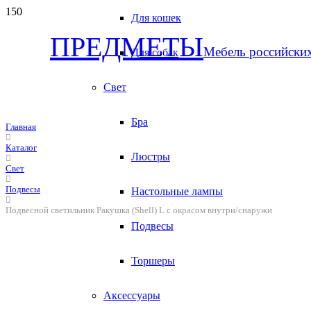
Для кошек
ПРЕДМЕТЫ
Мебель российски
Для собак
Свет
Бра
Главная
Каталог
Люстры
Свет
Подвесы
Настольные лампы
Подвесной светильник Ракушка (Shell) L с окрасом внутри/снаружи
Подвесы
Торшеры
Аксессуары