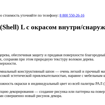
ую стоимость уточняйте по телефону:
8 800 550-26-16
Shell) L с окрасом внутри/снару
дерева, обеспечивая защиту и придавая поверхности благородны
х, сохраняя при этом природную текстуру волокон дерева.
верхности.
ремиальный конструктивный шпон — очень легкий и прочный ма
высокой эстетической привлекательностью, наравне с мебельным
жность окраски в индивидуальный цвет из всей палитры РАЛ (RA
цию декорирования — создание рисунка или паттерна на повер
нами совершенно новый рисунок декора.