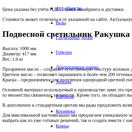
Арт объекты
Цена указана без учёта НДС, ставки эквайринга и доставки.
Стоимость может отличаться от указанной на сайте. Актуальн
Вазы
Подвесной светильник Ракушка (
Гладильные доски
Высота:
1000
мм
Гобелен
Диаметр:
417
мм
Вес:
1.6
кг
Декоративные панно
Прозрачное масло – сохраняет естественную текстуру волокон 
Цветное масло – позволяет окрашивать в более чем 200 оттенка
Краска – предназначена для получения однородной цветной по
Зеркала
Основной материал используемый в производстве ламп это п
из множества связанных элементов. Кроме того, он обладает 
Картины
В дополнение к стандартным цветам мы рады предложить возмо
Керамика
Для максимальной кастомизации мы предлагаем уникальную оп
выбрать как из уже готовых решений, так и создать вместе с 
Ковры