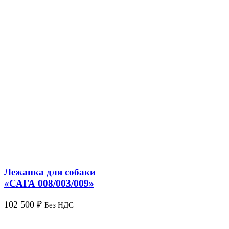
Лежанка для собаки
«САГА 008/003/009»
102 500
₽
Без НДС