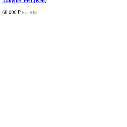
Табурет Рен (Ren)
68 000
₽
Без НДС