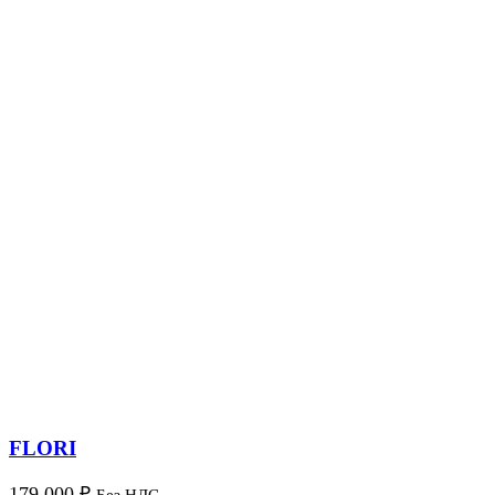
FLORI
179 000
₽