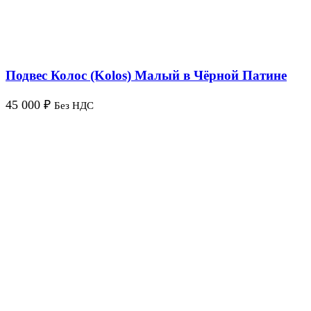
Подвес Колос (Kolos) Малый в Чёрной Патине
45 000
₽
Без НДС