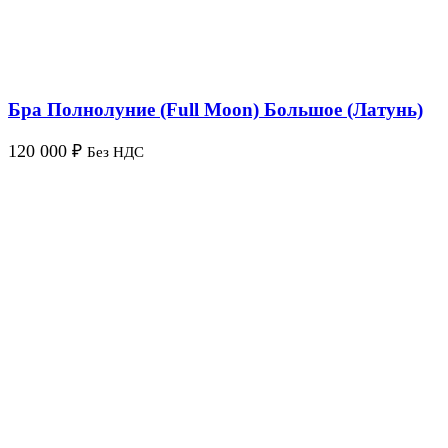
Бра Полнолуние (Full Moon) Большое (Латунь)
120 000
₽
Без НДС