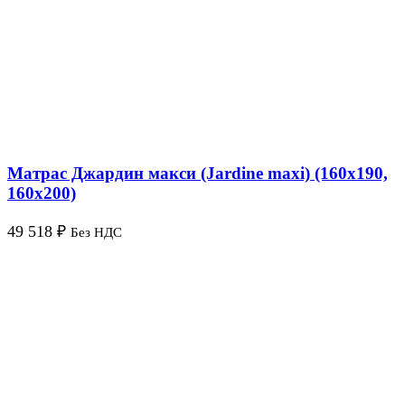
Матрас Джардин макси (Jardine maxi) (160х190,
160х200)
49 518
₽
Без НДС