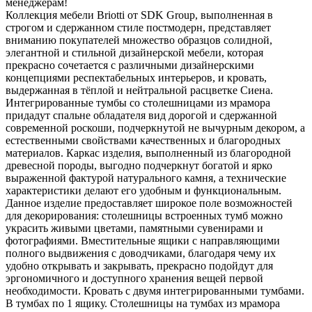
менеджерам!
Коллекция мебели Briotti от SDK Group, выполненная в
строгом и сдержанном стиле постмодерн, представляет
вниманию покупателей множество образцов солидной,
элегантной и стильной дизайнерской мебели, которая
прекрасно сочетается с различными дизайнерскими
концепциями респектабельных интерьеров, и кровать,
выдержанная в тёплой и нейтральной расцветке Сиена.
Интегрированные тумбы со столешницами из мрамора
придадут спальне обладателя вид дорогой и сдержанной
современной роскоши, подчеркнутой не вычурным декором, а
естественными свойствами качественных и благородных
материалов. Каркас изделия, выполненный из благородной
древесной породы, выгодно подчеркнут богатой и ярко
выраженной фактурой натурального камня, а технические
характеристики делают его удобным и функциональным.
Данное изделие предоставляет широкое поле возможностей
для декорирования: столешницы встроенных тумб можно
украсить живыми цветами, памятными сувенирами и
фотографиями. Вместительные ящики с направляющими
полного выдвижения с доводчиками, благодаря чему их
удобно открывать и закрывать, прекрасно подойдут для
эргономичного и доступного хранения вещей первой
необходимости. Кровать с двумя интегрированными тумбами.
В тумбах по 1 ящику. Столешницы на тумбах из мрамора