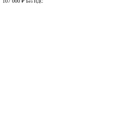
107 000
₽
Без НДС