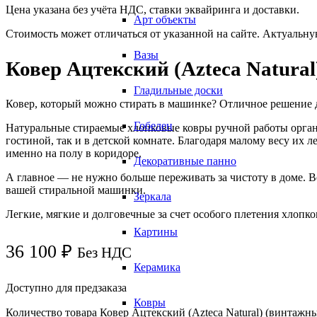
Цена указана без учёта НДС, ставки эквайринга и доставки.
Арт объекты
Стоимость может отличаться от указанной на сайте. Актуальн
Вазы
Ковер Ацтекский (Azteca Natura
Гладильные доски
Ковер, который можно стирать в машинке? Отличное решение 
Гобелен
Натуральные стираемые хлопковые ковры ручной работы органи
гостиной, так и в детской комнате. Благодаря малому весу их 
именно на полу в коридоре.
Декоративные панно
А главное — не нужно больше переживать за чистоту в доме. Ве
вашей стиральной машинки.
Зеркала
Легкие, мягкие и долговечные за счет особого плетения хлопк
Картины
36 100
₽
Без НДС
Керамика
Доступно для предзаказа
Ковры
Количество товара Ковер Ацтекский (Azteca Natural) (винтажн