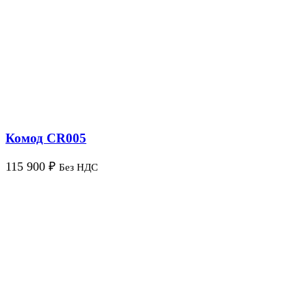
Комод CR005
115 900
₽
Без НДС