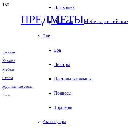
Для кошек
ПРЕДМЕТЫ
Мебель российски
Для собак
Свет
Бра
Главная
Каталог
Люстры
Мебель
Столы
Настольные лампы
Журнальные столы
Подвесы
Киото
Торшеры
Аксессуары