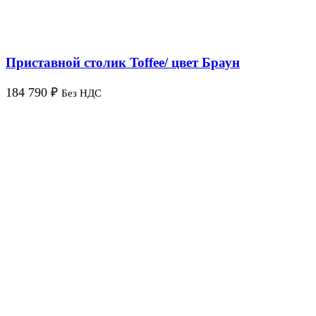
Приставной столик Toffee/ цвет Браун
184 790
₽
Без НДС