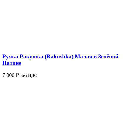
Ручка Ракушка (Rakushka) Малая в Зелёной
Патине
7 000
₽
Без НДС