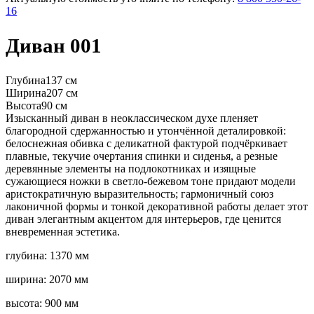
16
Диван 001
Глубина
137 см
Ширина
207 см
Высота
90 см
Изысканный диван в неоклассическом духе пленяет
благородной сдержанностью и утончённой деталировкой:
белоснежная обивка с деликатной фактурой подчёркивает
плавные, текучие очертания спинки и сиденья, а резные
деревянные элементы на подлокотниках и изящные
сужающиеся ножки в светло‑бежевом тоне придают модели
аристократичную выразительность; гармоничный союз
лаконичной формы и тонкой декоративной работы делает этот
диван элегантным акцентом для интерьеров, где ценится
вневременная эстетика.
глубина: 1370 мм
ширина: 2070 мм
высота: 900 мм