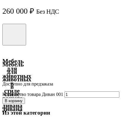
260 000
₽
Без НДС
Мебель
Мебель
для
для
животных
животных
в
Доступно для предзаказа
в
стиле
стиле
Количество товара Диван 001
вашего
вашего
В корзину
дивана
дивана
Из этой категории