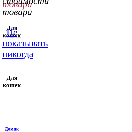
стоимости
товара
товара
Для
Не
кошек
показывать
никогда
Для
кошек
Домик