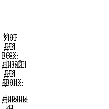
Уют
Уют
для
для
всех.
всех.
Дизайн
Дизайн
для
для
двоих.
двоих.
Диваны
Диваны
из
из