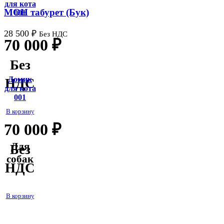
для кота
МОН табурет (Бук)
001
28 500
₽
Без НДС
70 000
₽
Без
Домик
НДС
для кота
001
В корзину
70 000
₽
Для
Без
собак
НДС
В корзину