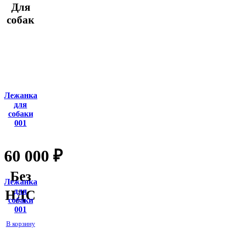
Для
собак
Лежанка
для
собаки
001
60 000
₽
Без
Лежанка
для
НДС
собаки
001
В корзину