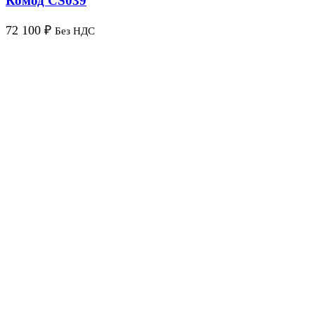
Комод CS039
72 100
₽
Без НДС