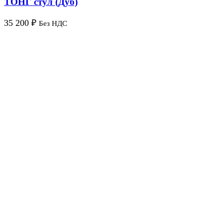
ТОНГ стул (Дуб)
35 200
₽
Без НДС