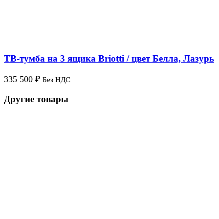
ТВ-тумба на 3 ящика Briotti / цвет Белла, Лазурь
335 500
₽
Без НДС
Другие товары