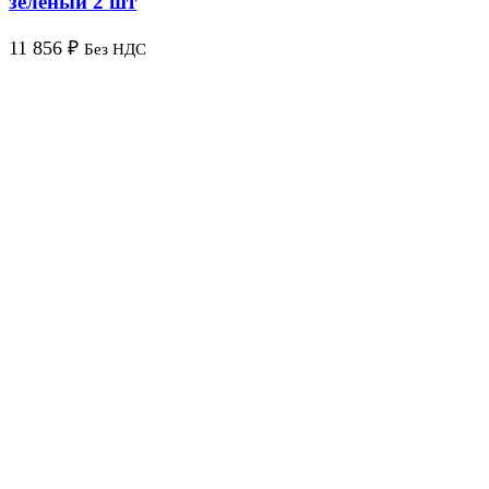
зелёный 2 шт
11 856
₽
Без НДС