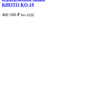
КИОТО KO-19
460 500
₽
Без НДС