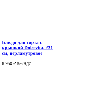
Блюдо для торта с
крышкой Dolcevita, ?31
см, перламутровое
8 950
₽
Без НДС