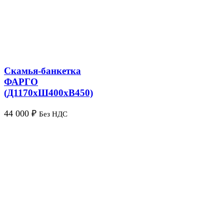
Скамья-банкетка
ФАРГО
(Д1170хШ400хВ450)
44 000
₽
Без НДС