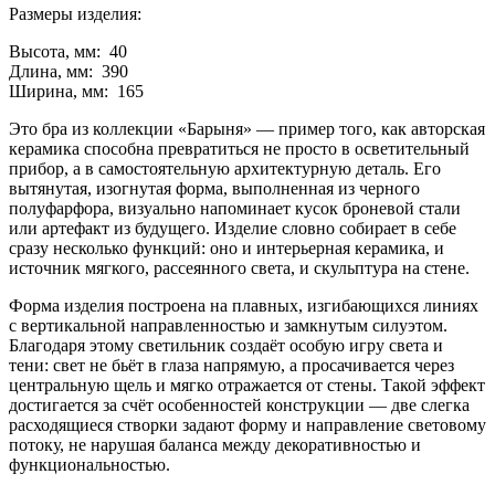
Размеры изделия:
Высота, мм: 40
Длина, мм: 390
Ширина, мм: 165
Это бра из коллекции «Барыня» — пример того, как авторская
керамика способна превратиться не просто в осветительный
прибор, а в самостоятельную архитектурную деталь. Его
вытянутая, изогнутая форма, выполненная из черного
полуфарфора, визуально напоминает кусок броневой стали
или артефакт из будущего. Изделие словно собирает в себе
сразу несколько функций: оно и интерьерная керамика, и
источник мягкого, рассеянного света, и скульптура на стене.
Форма изделия построена на плавных, изгибающихся линиях
с вертикальной направленностью и замкнутым силуэтом.
Благодаря этому светильник создаёт особую игру света и
тени: свет не бьёт в глаза напрямую, а просачивается через
центральную щель и мягко отражается от стены. Такой эффект
достигается за счёт особенностей конструкции — две слегка
расходящиеся створки задают форму и направление световому
потоку, не нарушая баланса между декоративностью и
функциональностью.