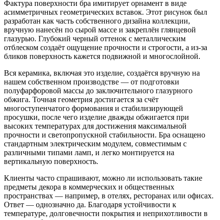
Фактура поверхности бра имитирует орнамент в виде
асимметричных геометрических вставок. Этот рисунок был
разработан как часть собственного дизайна коллекции,
вручную нанесён по сырой массе и закреплён глянцевой
глазурью. Глубокий черный оттенок с металлическим
отблеском создаёт ощущение прочности и строгости, а из-за
бликов поверхность кажется подвижной и многослойной.
Вся керамика, включая это изделие, создаётся вручную на
нашем собственном производстве — от подготовки
полуфарфоровой массы до заключительного глазурного
обжига. Точная геометрия достигается за счёт
многоступенчатого формования и стабилизирующей
просушки, после чего изделие дважды обжигается при
высоких температурах для достижения максимальной
прочности и светопропускной стабильности. Бра оснащено
стандартным электрическим модулем, совместимым с
различными типами ламп, и легко монтируется на
вертикальную поверхность.
Клиенты часто спрашивают, можно ли использовать такие
предметы декора в коммерческих и общественных
пространствах — например, в отелях, ресторанах или офисах.
Ответ — однозначно да. Благодаря устойчивости к
температуре, долговечности покрытия и неприхотливости в