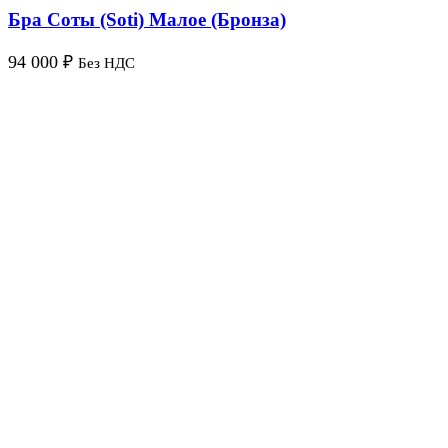
Бра Соты (Soti) Малое (Бронза)
94 000
₽
Без НДС