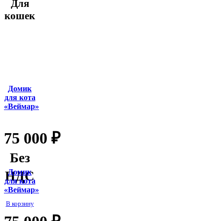
Для
кошек
Домик
для кота
«Веймар»
75 000
₽
Без
Домик
НДС
для кота
«Веймар»
В корзину