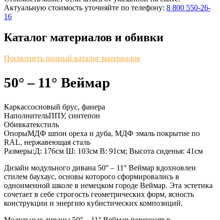
Актуальную стоимость уточняйте по телефону:
8 800 550-26-
16
Каталог материалов и обивки
Посмотреть полный каталог материалов
50° – 11° Веймар
Каркас
сосновый брус, фанера
Наполнитель
ППУ, синтепон
Обивка
текстиль
Опоры
МДФ шпон ореха и дуба, МДФ эмаль покрытие по
RAL, нержавеющая сталь
Размеры:
Д: 176см Ш: 103см В: 91см; Высота сиденья: 41см
Дизайн модульного дивана 50° – 11° Веймар вдохновлен
стилем баухаус, основы которого сформировались в
одноименной школе в немецком городе Веймар. Эта эстетика
сочетает в себе строгость геометрических форм, ясность
конструкции и энергию кубистических композиций.
Модульные диваны 50° – 11° Веймар переносят в