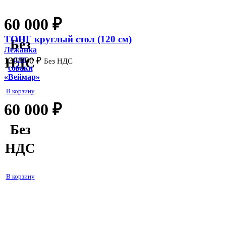
60 000
₽
ТОНГ круглый стол (120 см)
Без
Лежанка
для
130 000
₽
НДС
Без НДС
собаки
«Веймар»
В корзину
60 000
₽
Без
НДС
В корзину