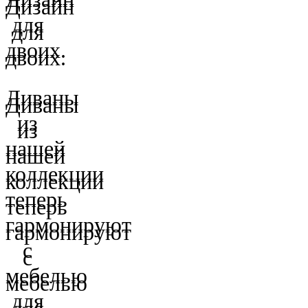
Дизайн
для
для
двоих.
двоих.
Диваны
Диваны
из
из
нашей
нашей
коллекции
коллекции
теперь
теперь
гармонируют
гармонируют
с
с
мебелью
мебелью
для