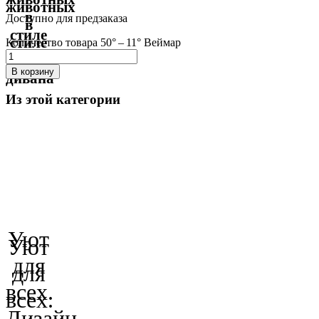
животных
в
Доступно для предзаказа
в
стиле
стиле
Количество товара 50° – 11° Веймар
вашего
вашего
дивана
В корзину
дивана
Из этой категории
Уют
Уют
для
для
всех.
всех.
Дизайн