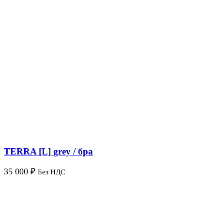
TERRA [L] grey / бра
35 000
₽
Без НДС